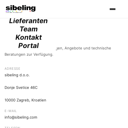
Dienstleistungen
Projekte
Lieferanten
Team
Kontakt
Kontakt
Portal
Wir stehen Ihnen für alle Fragen, Angebote und technische
Beratungen zur Verfügung.
ADRESSE
sibeling d.o.o.
Donje Svetice 46C
10000 Zagreb, Kroatien
E-MAIL
info@sibeling.com