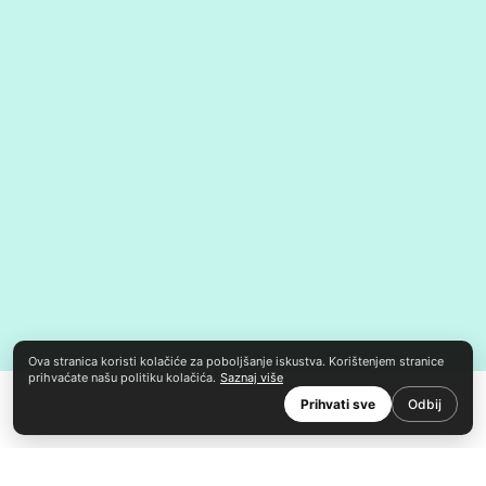
Ova stranica koristi kolačiće za poboljšanje iskustva. Korištenjem stranice
prihvaćate našu politiku kolačića.
Saznaj više
Prihvati sve
Odbij
© 2026 sibeling d.o.o.
Uvjeti korištenja
Politika privatnosti
Kolačići
LinkedIn
HR
EN
DE