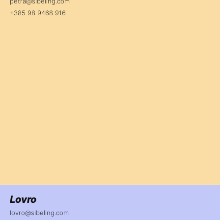
petra@sibeling.com
+385 98 9468 916
Lovro
lovro@sibeling.com