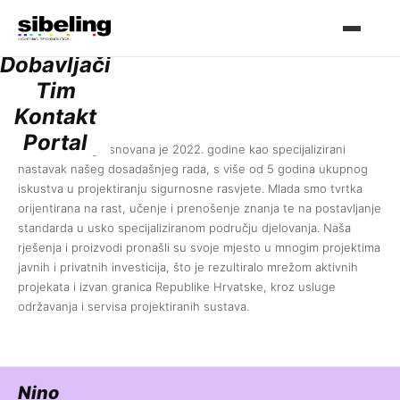
Usluge
Projekti
Dobavljači
Tim
Tim
Kontakt
Portal
Tvrtka sibeling osnovana je 2022. godine kao specijalizirani
nastavak našeg dosadašnjeg rada, s više od 5 godina ukupnog
iskustva u projektiranju sigurnosne rasvjete. Mlada smo tvrtka
orijentirana na rast, učenje i prenošenje znanja te na postavljanje
standarda u usko specijaliziranom području djelovanja. Naša
rješenja i proizvodi pronašli su svoje mjesto u mnogim projektima
javnih i privatnih investicija, što je rezultiralo mrežom aktivnih
projekata i izvan granica Republike Hrvatske, kroz usluge
održavanja i servisa projektiranih sustava.
Nino